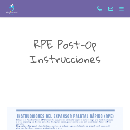
test6
Search
RPE Post-Op
Instrucciones